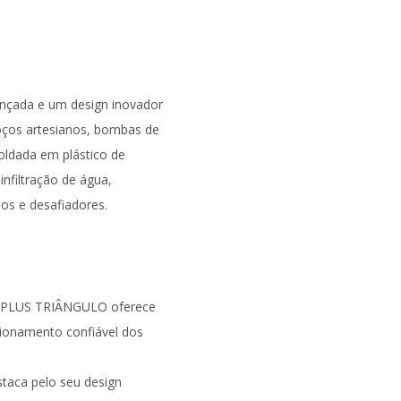
nçada e um design inovador
oços artesianos, bombas de
oldada em plástico de
nfiltração de água,
s e desafiadores.
ET PLUS TRIÂNGULO oferece
cionamento confiável dos
staca pelo seu design