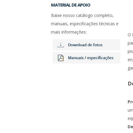
MATERIAL DE APOIO
Baixe nosso catálogo completo,
manuais, especificações técnicas e
mais informações:
O 
pa
pi
en
ga
D
Pr
um
eq
De