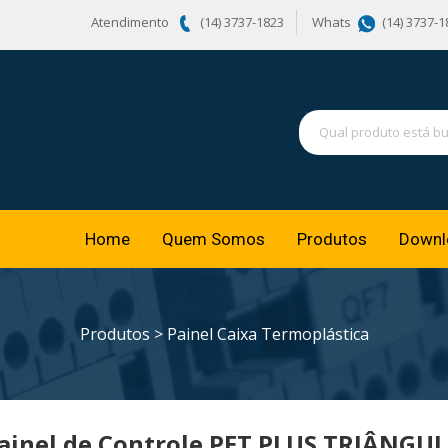
Atendimento
(14) 3737-1823
Whats
(14) 3737-1
Home
Quem Somos
Produtos
Downl
Produtos
>
Painel Caixa Termoplástica
ainel de Controle PET PLUS TRIÂNGUL