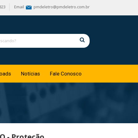
823
Email
pmdeletro@pmdeletro.com.br
oads
Notícias
Fale Conosco
O - Proteção